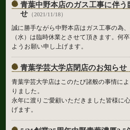
青葉中野本店のガス工事に伴う
せ
（2021/11/18）
誠に勝手ながら中野本店はガス工事の為、
（
水）は臨時休業とさせて頂きます。何
ようお
願い申し上げます。
青葉学芸大学店閉店のお知らせ
青葉学芸大学店はこのたび諸般の事情に
りま
した。
永年に渡りご愛顧いただきました皆様に
げま
す。