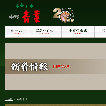
HOME
新着情報