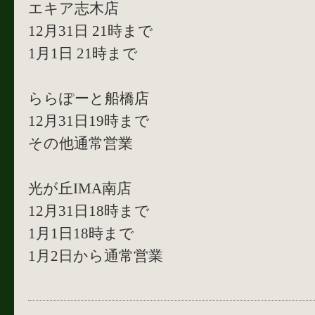
エキア志木店
12月31日 21時まで
1月1日 21時まで
ららぽーと船橋店
12月31日19時まで
その他通常営業
光が丘IMA南店
12月31日18時まで
1月1日18時まで
1月2日から通常営業