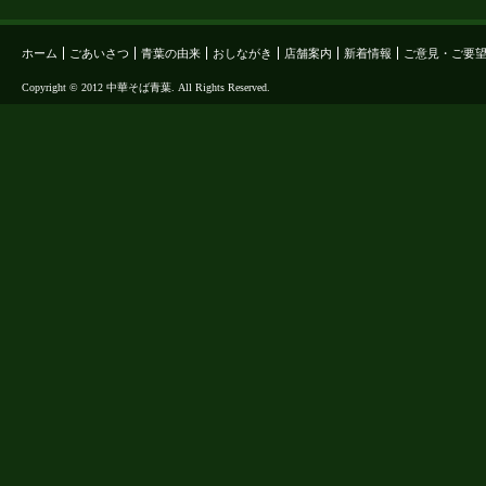
ホーム
ごあいさつ
青葉の由来
おしながき
店舗案内
新着情報
ご意見・ご要
Copyright © 2012 中華そば青葉. All Rights Reserved.