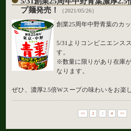
5/31創業25周年中野青葉濃厚2
プ麺発売！
（2021/05/26）
創業25周年中野青葉のカ
5/31よりコンビニエン
す。
※数量に限りがあり在庫
なります。
ぜひ、濃厚2.5倍Wスープの味わいをお楽
<<
2
3
4
>>