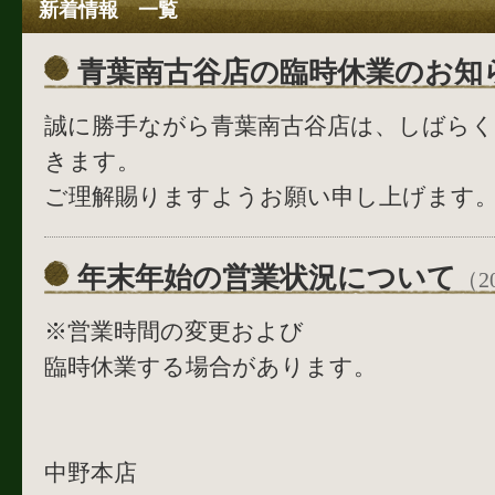
新着情報 一覧
青葉南古谷店の臨時休業のお知
誠に勝手ながら青葉南古谷店は、しばら
きます。
ご理解賜りますようお願い申し上げます
年末年始の営業状況について
（20
※営業時間の変更および
臨時休業する場合があります。
中野本店